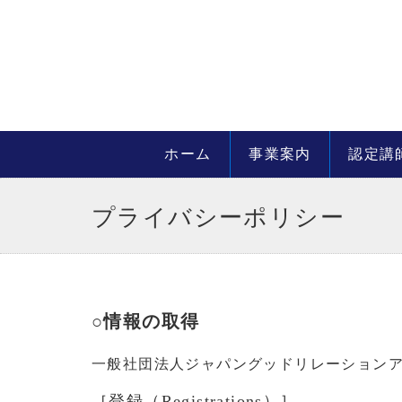
ホーム
事業案内
認定講
プライバシーポリシー
○情報の取得
一般社団法人ジャパングッドリレーション
［登録（Registrations）］