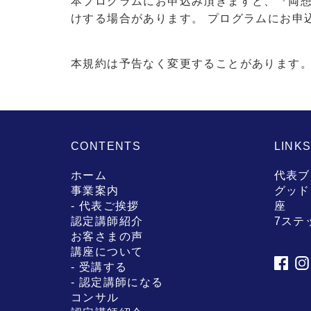
本プログラムにお申込み頂きますと、『両
けする場合があります。 プログラムにお申
本規約は予告なく変更することがあります
CONTENTS
LINK
ホーム
代表ブ
事業案内
グッド
- 代表ご挨拶
座
認定講師紹介
7ステ
お客さまの声
講座について
- 受講する
- 認定講師になる
コンサル